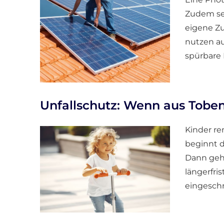
Zudem se
eigene Zu
nutzen au
spürbare 
Unfallschutz: Wenn aus Toben
Kinder re
beginnt d
Dann geht
längerfri
eingeschr