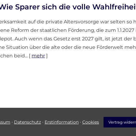
Wie Sparer sich die volle Wahlfreihei
rksamkeit auf die private Alters­vorsorge war selten so h
ne Reform der staatlichen Förderung, die zum 1.1.2027 in K
epot. Auch wenn das Gesetz erst 2027 gilt, ist jetzt der 
he Situation über die alte oder die neue Förderwelt meh
chen beid...
[
mehr
]
·
·
·
ssum
Datenschutz
Erstinformation
Cookies
Vertrag wider