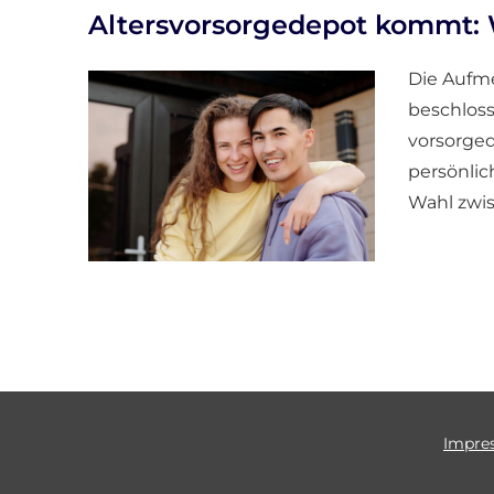
Alters­vorsorge­depot kommt: 
Die Aufme
beschlosse
vorsorged
persönlic
Wahl zwis
Impre