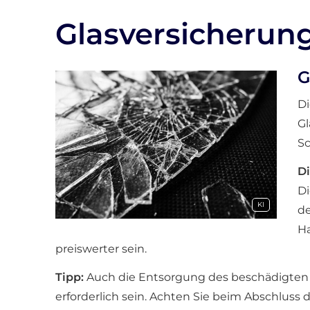
Glasversicherun
G
Di
Gl
Sc
Di
Di
KI
de
Ha
preiswerter sein.
Tipp:
Auch die Entsorgung des beschädigten G
erforderlich sein. Achten Sie beim Abschluss d