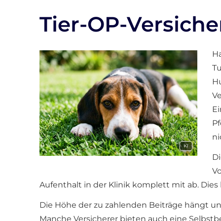
Tier-OP-Versich
Ha
Tu
Hu
Ve
Ei
Pf
ni
KI
Di
Vo
Aufenthalt in der Klinik komplett mit ab. Di
Die Höhe der zu zahlenden Beiträge hängt unt
Manche Versicherer bieten auch eine Selbst